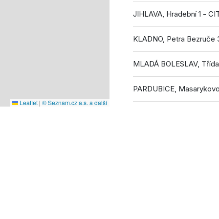
JIHLAVA, Hr
Leaflet
|
© Seznam.cz a.s. a další
Zpět do katalogu partnerů