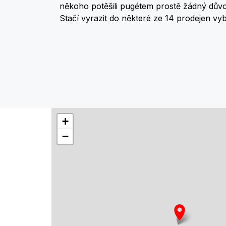
někoho potěšili pugétem prostě žádný dův
Stačí vyrazit do některé ze 14 prodejen vybr
+
−