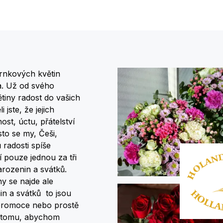
hrnkových květin
a. Už od svého
tiny radost do vašich
jste, že jejich
t, úctu, přátelství
to se my, Češi,
radosti spíše
 pouze jednou za tři
arozenin a svátků.
y se najde ale
n a svátků to jsou
 promoce nebo prostě
 k tomu, abychom