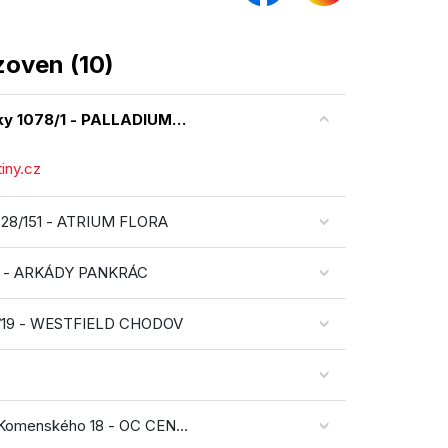
oven (10)
PRAHA 1, nám. Republiky 1078/1 - PALLADIUM PRAHA
iny.cz
PRAHA 3, Vinohradská 2828/151 - ATRIUM FLORA
PRAHA 4, Na Pankráci 86 - ARKÁDY PANKRÁC
PRAHA 4, Roztylská 2321/19 - WESTFIELD CHODOV
JABLONEC NAD NISOU, Komenského 18 - OC CENTRAL JABLONEC