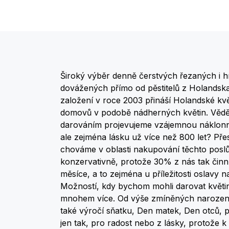
Široký výběr denně čerstvých řezaných i 
dovážených přímo od pěstitelů z Holandsk
založení v roce 2003 přináší Holandské kvě
domovů v podobě nádherných květin. Věděli 
darováním projevujeme vzájemnou náklonnos
ale zejména lásku už více než 800 let? Přes
chováme v oblasti nakupování těchto poslů 
konzervativně, protože 30% z nás tak činní
měsíce, a to zejména u příležitosti oslavy n
Možností, kdy bychom mohli darovat květin
mnohem více. Od výše zmíněných narozeni
také výročí sňatku, Den matek, Den otců,
jen tak, pro radost nebo z lásky, protože