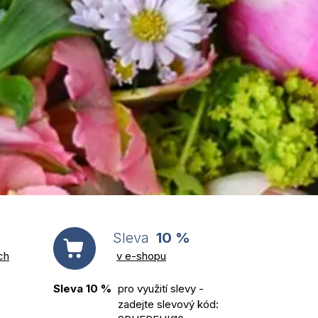
Sleva
10 %
ch
v e-shopu
Sleva 10 %
pro využití slevy -
zadejte slevový kód: