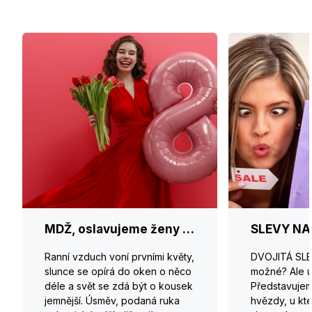
MDŽ, oslavujeme ženy a jejich jedinečnost
SLEVY NA
Ranní vzduch voní prvními květy,
DVOJITÁ SLEV
slunce se opírá do oken o něco
možné? Ale u
déle a svět se zdá být o kousek
Představuje
jemnější. Úsměv, podaná ruka
hvězdy, u kt