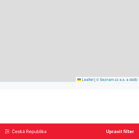
Leaflet
|
© Seznam.cz a.s. a další
Česká Republika
Upravit filter