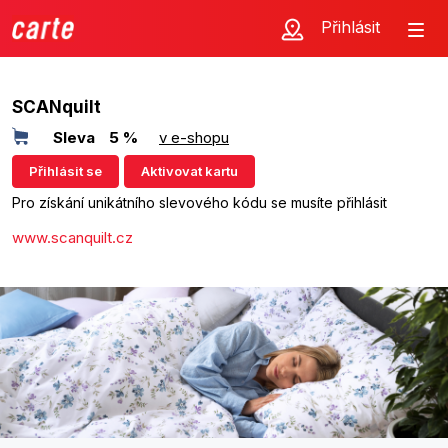
Přihlásit
SCANquilt
Sleva
5 %
v e-shopu
Přihlásit se
Aktivovat kartu
Pro získání unikátního slevového kódu se musíte přihlásit
www.scanquilt.cz