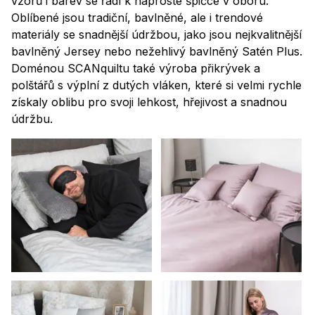
vzorů i barev se řadí k naprosté špičce v oboru.
Oblíbené jsou tradiční, bavlněné, ale i trendové
materiály se snadnější údržbou, jako jsou nejkvalitnější
bavlněný Jersey nebo nežehlivý bavlněný Satén Plus.
Doménou SCANquiltu také výroba přikrývek a
polštářů s výplní z dutých vláken, které si velmi rychle
získaly oblibu pro svoji lehkost, hřejivost a snadnou
údržbu.