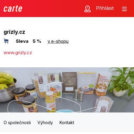
Přihlásit
grizly.cz
Sleva
5 %
v e-shopu
www.grizly.cz
O společnosti
Výhody
Kontakt