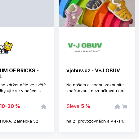
pohodlí. V našem sortimentu
najdete lůžkoviny, deky,
přikrývky, anatomické a
ortopedické polštáře, vlněné
Merino oblečení nebo zdravotní
obuv - nazouváky, tenisky a
další, poskytující správnou
oporu a komfort po celý den.
Nechybí ani přírodní kosmetika
a drogerie, která je šetrná k
pokožce i přírodě a hodí se pro
UM OF BRICKS -
vjobuv.cz - V+J OBUV
každodenní jednoduchou a
L
příjemnou péči.
se zdržet déle ve světě
Na našem e-shopu zakoupíte
bytujte se v našem
značkovou i neznačkovou obuv
 kde si Vaše děti dosyta
vyrobenou z kvalitních
stiček. Mají je k dispozici
materiálů.
10–20 %
Sleva
5 %
m hotelu a velké
é zahradě plné
h atrakcí.
HORA, Zámecká 52
na 21 provozovnách a v e-shopu