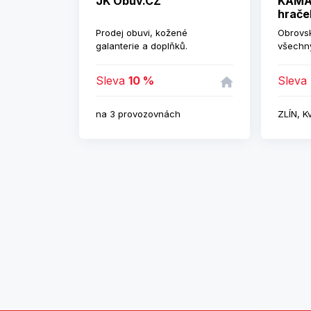
JK Obuv.CZ
KAMAR
hrače
Prodej obuvi, kožené
Obrovsk
galanterie a doplňků.
všechny
všech c
velký v
Sleva
10 %
Sleva
na 3 provozovnách
ZLÍN, K