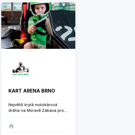
prostředí. Školáci u nás najdou
praktické a designově
povedené školní aktovky a
batohy, které podpoří zdravý
růst jejich zad a díky své
kvalitě budou spolehlivě sloužit
několik let.
KART ARENA BRNO
Největší krytá motokárová
dráha na Moravě.Zábava pro
všechny generace.