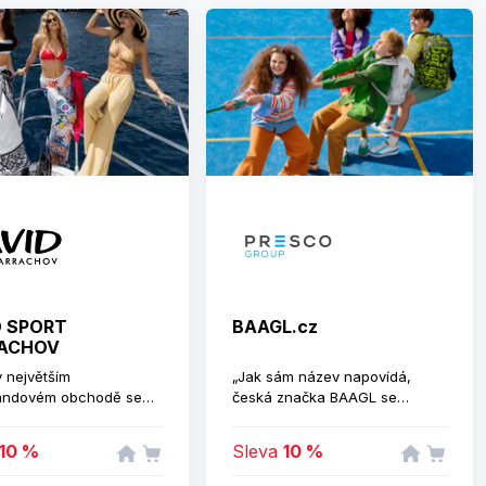
D SPORT
BAAGL.cz
ACHOV
v největším
„Jak sám název napovídá,
randovém obchodě se
česká značka BAAGL se
vým sportovním
zaměřuje na výrobu
ím. David Sport vám
ergonomických aktovek,
10 %
Sleva
10 %
 sportovní vybavení od
batohů a celé řady školních
jlepších světových
potřeb vyvíjených ve