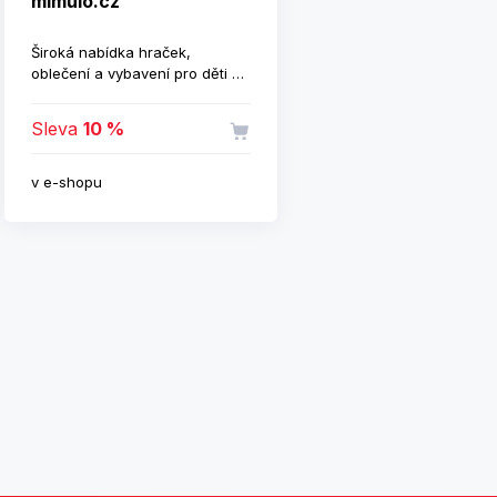
mimulo.cz
Široká nabídka hraček,
oblečení a vybavení pro děti a
jejich maminky.
Sleva
10 %
v e-shopu