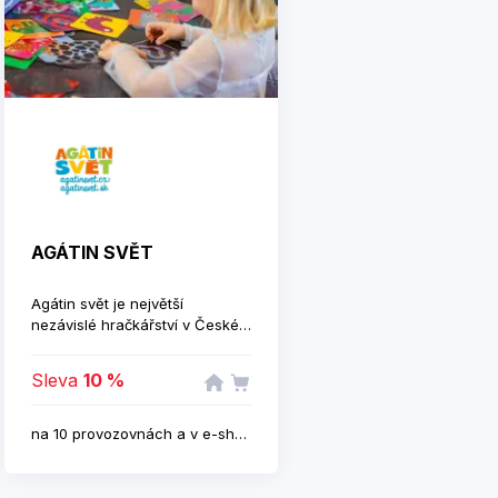
webových stránkách je každý
den: - průměrně prodáno 900
000 položek, - 500 000
dokončených transakcí, - 300
000 kupujících. Body jsou
přidělovány dle ohodnocení
jednotlivých produktů/partnerů.
AGÁTIN SVĚT
Agátin svět je největší
nezávislé hračkářství v České
a Slovenské republice. Již 15
let pomáháme rodičům rozvíjet
Sleva
10 %
a tvořivě zabavit děti. Mohou
se spolehnout, že v Agátině
světě najdou jen kvalitní,
na 10 provozovnách a v e-shopu
prověřené a bezpečné hry a
hračky, jejichž výroba je
ohleduplná k životnímu