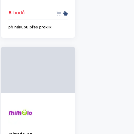
Hamburku působící v 30
zemích.
8
bodů
při nákupu přes proklik