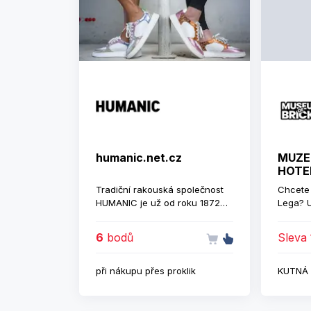
humanic.net.cz
MUZE
HOTE
Tradiční rakouská společnost
Chcete 
HUMANIC je už od roku 1872
Lega? U
místem, kde se potkávají
hotelu,
aktuální trendy, kvalita a
užijí ko
6
bodů
Sleva
prvotřídní poradenství.
po celé
V HUMANICu na vás čeká
hotelov
módní obuv a samozřejmě také
dětskýc
při nákupu přes proklik
KUTNÁ 
kabelky, tašky i doplňky. Široký
sortiment poskytne vše, na co
pomyslíte: od tenisek až po šik