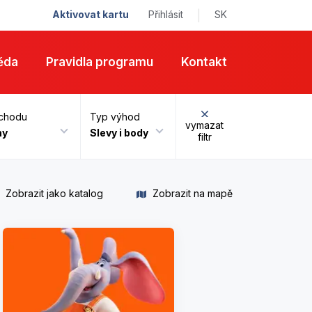
erů
Aktivovat kartu
Přihlásit
|
SK
ěda
Pravidla programu
Kontakt
chodu
Typ výhod
vymazat
ny
Slevy i body
filtr
Zobrazit jako katalog
Zobrazit na mapě