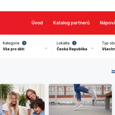
Katalog partn
Úvod
Katalog partnerů
Nápov
Kategorie
Lokalita
Typ ob
1
1
Vše pro děti
Česká Republika
Všech