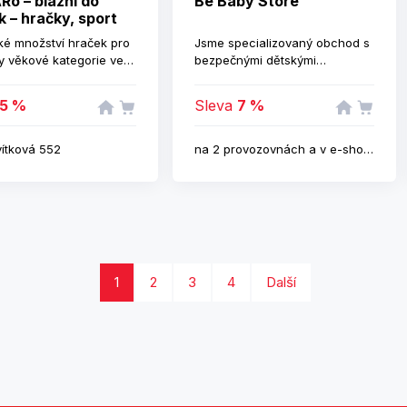
o – blázni do
Be Baby Store
k – hračky, sport
é množství hraček pro
Jsme specializovaný obchod s
 věkové kategorie ve
bezpečnými dětskými
enových relacích,
autosedačkami značek BeSafe,
ýběr sportovních potřeb.
Cybex, Maxi-Cosi, Kiddy a
5 %
Sleva
7 %
Römer. Najdete zde také
doplňky k autosedačkám jako
potah na autosedačku,
vítková 552
na 2 provozovnách a v e-shopu
isotexovu základnu do auta,
upevňovací pás, chránič a
další.
1
2
3
4
Další