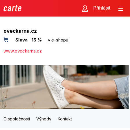
Přihlásit
oveckarna.cz
Sleva
15 %
v e-shopu
www.oveckarna.cz
O společnosti
Výhody
Kontakt