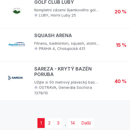
GOLF CLUB LUBY
Kompletní zázemí 9jamkového golfového hřiště.
20 %
LUBY, Horní Luby 25
SQUASH ARENA
Fitness, badminton, squash, stolní tenis, petanque, cvičení dětí.
15 %
PRAHA 4, Cholupická 431
SAREZA - KRYTÝ BAZÉN
PORUBA
40 %
Užijte si 50 metrový plavecký bazén s hloubkou od 1,2 m do 2,7 m. Pro ty nejmenší je zde dětský bazén se skluzavkou, ve kterém probíhá také výuka plavání pro batolata. Pro ty, kteří mají rádi trochu adrenalinu, je zde 100 metrový tobogán, který vám dovolí nahlédnout z výšky na venkovní koupaliště, ale užijete si i efektní vnitřní osvětlení. A nakonec pára v dámských i pánských šatnách pro chvíle relaxace. To vše za jednu cenu!
OSTRAVA, Generála Sochora
1378/10
1
2
3
14
Další
.