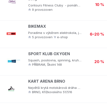
10 %
Contours Fitness Cluby - pomáháme ženám ke skutečným změnám a zároveň k většímu sebevědomí. V našich clubech jste vždy pod dohledem certifikované trenérky, která Vám sestaví i cvičební plán na míru. Naše fitka jsou totiž pro ženy bez rozdílu věku i kondice s důrazem na osobní a přátelský přístup.
9 provozoven
BIKEMAX
Poradíme s výběrem elektrokola, jízdního kola a cyklo doplňků. Více než 1000 kol skladem. Servis všech značek. Při výběru jízdního kola je potřeba zvážit, pro jakého cyklistu je určeno. Nejoblíbenější jsou horská kola s pevným nebo celoodpruženým rámem, na cyklostezky se nejvíce hodí kola trekingová a pro milovníky rychlé jízdy pak silniční kola. Potřeby dětí nejlépe naplní dětská kola.Využijte možnosti osobní rady a vyzkoušení produktů naživo. Součástí každé prodejny je plně vybavený servis, kde se profesionální mechanici postarají o vaše kolo i elektrokolo. Na vybraných prodejnách jsou k dispozici testovací elektrokola a odpružená horská kola, půjčovna autonosičů pro jízdní kola a půjčovna elektrokol. V prodejně v Brně je i půjčovna lyží. Naši specialisté vám rádi pomůžou i s nastavením posedu a výběrem správného sedla pomocí nejmodernějších měřících metod.
6–20 %
5 provozoven
e-shop
SPORT KLUB OXYGEN
Squash, posilovna, spinning, kruhové tréninky a studiové lekce.
20 %
PŘÍBRAM, Školní 148
KART ARENA BRNO
Největší krytá motokárová dráha na Moravě.Zábava pro všechny generace.
BRNO, Křížkovského 51/516