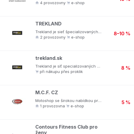
4 provozovny
e-shop
TREKLAND
Trekland je sieť špecializovaných outdoorových predajní. Nájdete tu všetko na turistiku, cestovanie, horolezectvo a skialpinizmus.V Treklande môžete načerpať nielen rady od skúsených špecialistov ale aj priateľskú atmosféru. V Treklande sa vždy snažia robiť niečo viac, sú tu pre vás už 18 rokov a celý ten čas je cieľom priniesť vám to naj z outdoorového sveta, či už ide o vybavenie, novinky, rady či zážitky.
8–10 %
2 provozovny
e-shop
trekland.sk
Trekland je síť specializovaných outdoorových prodejen. Najdete zde vše pro turistiku, cestování, horolezectví a skialpinismus.V Treklandu můžete načerpat nejen rady od zkušených specialistů ale i přátelskou atmosféru. V Treklandu se vždy snaží dělat něco víc, jsou tu pro vás již 18 let a celou tu dobu je cílem přinést vám to nejz outdoorového světa, ať už jde o vybavení, novinky, rady či zážitky.
8 %
při nákupu přes proklik
M.C.F. CZ
Motoshop se širokou nabídkou pro motorkáře na silnici i do terénu, přilby, oblečení, chrániče, boty a další příslušenství.
5 %
1 provozovna
e-shop
Contours Fitness Club pro
ženy