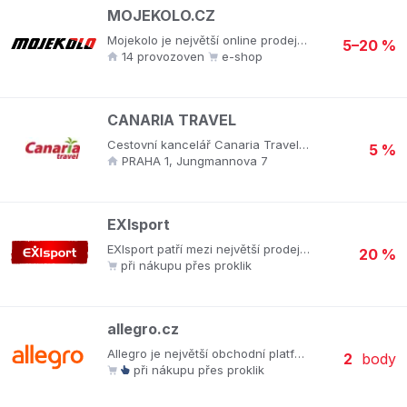
MOJEKOLO.CZ
Mojekolo je největší online prodejce jízdních kol, elektrokol a cyklodoplňků v České republice s kamennými prodejnami u nás i na Slovensku. V Mojekolo najdete kola a elektrokola předních světových značek jako Ghost, Lapierre, Look, Norco nebo Pells. Kromě kol a elektrokol se můžete spolehnout na širokou nabídku oblečení na kolo Santini, Endura nebo Horse Feathers a velký výběr doplňků a komponentů od značek Knog, SKS Germany, ESIgrips, iGSport, Continental, Adidas a dalších. Na zákaznické lince eshopu i za pulty kamenných prodejen potkáte nadšené cyklisty a cyklistky, kteří vám rádi pomohou s výběrem čehokoliv na kolo. Samozřejmostí je i servis jízdních kol a elektrokol, takže na každé pobočce Mojekolo v Česku i na Slovensku můžete svému kolu můžete dopřát pravidelnou a hlavně profesionální péči.
5–20 %
14 provozoven
e-shop
CANARIA TRAVEL
Cestovní kancelář Canaria Travel se již od roku 1993 specializuje výhradně na destinaci Kanárských ostrovů. Díky dlouholetým zkušenostem, odborným znalostem, pevným vztahům s obchodními partnery a profesionálnímu a lidskému přístupu zaměstnanců je cestovní kancelář Canaria Travel schopna zajistit služby v oblasti zájezdů v nejširším možném rozsahu. Tím, že se specializuje na jednu jedinou destinaci, dokáže zajistit služby na nejvyšší úrovni, poskytnout ty nejpodrobnější informace o destinaci, a uspokojit i nejnáročnější klienty.
5 %
PRAHA 1, Jungmannova 7
EXIsport
EXIsport patří mezi největší prodejce sportovního oblečení, obuvi a doplňků. Ať už hledáte outfit na běžný den, nebo speciální módu na sport a turistiku pro celou rodinu, EXIsport vás připraví na každé roční období. Ušetřete se slevovým kódem, využijte dopravu zdarma nebo další výhodné nabídky. Nakupujte chytře, vsaďte na kvalitu a sportujte stylově s EXIsport.cz!
20 %
při nákupu přes proklik
allegro.cz
Allegro je největší obchodní platformou v Polsku. - podíl e-commerce na maloobchodním prodeji v Polsku roste o 22,6 % ročně - 75 % lidí, dotazovaných na internetové obchody, uvádí na prvním místě Allegro - 14 milionů zákazníků - 90 % našich uživatelů nakupuje na Allegro pravidelně Pro 81 % uživatelů internetu je Allegro první volbou, když si chtějí něco koupit online. Na našich webových stránkách je každý den: - průměrně prodáno 900 000 položek, - 500 000 dokončených transakcí, - 300 000 kupujících. Body jsou přidělovány dle ohodnocení jednotlivých produktů/partnerů.
2
body
při nákupu přes proklik