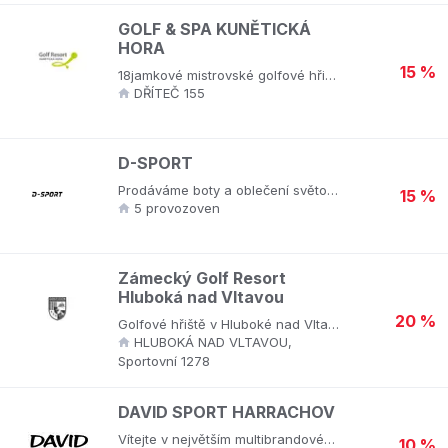
GOLF & SPA KUNĚTICKÁ
HORA
15 %
18jamkové mistrovské golfové hřiště Kunětická Hora splňuje všechny požadavky a standardy moderního golfového areálu. Autorem golfového hřiště otevřeného v září 2007 u obce Dříteč je špičkový australský golfový designér Graham Marsh, který má za sebou výstavbu více než 80 golfových hřišť po celém světě. Svojí délkou patří golfové hřiště Kunětická Hora mezi nejdelší golfová hřiště v České republice. Pro design golfového hřiště je typické množství členitých písečných bunkerů, zvlněné fairwaye a víceúrovňové velké greeny. Vítr na „Kuňce“, jak se hřišti mezi golfisty začalo obecně přezdívat, bude Váš protihráč, se kterým musíte při golfu v každém ročním období určitě počítat.
DŘÍTEČ 155
D-SPORT
Prodáváme boty a oblečení světových značek pro sport i volný čas. Baví nás značky jako Nike, adidas, Under Armour a inovace, které do světa sportu a módy přináší. Máme rádi osobní a osobitý přístup. Dále prodáváme i oblečení značek Adidas, Puma, Vans, Converse, Champion, Fila a další. Dnes nás můžete najít v 7 městech po celém Česku.
15 %
5 provozoven
Zámecký Golf Resort
Hluboká nad Vltavou
20 %
Golfové hřiště v Hluboké nad Vltavou se rozprostírá v historickém Schwarzenberském zámeckém parku. Pod pohádkovým zámkem Hluboká se v nádherném přírodním prostředí o ploše 68 ha nachází 27 jamek, velkorysý driving range i s krytými odpališti a útulné klubové zázemí se slunečnou terasou. Díky neustálému redesignu hřiště na Vás čeká velké množství záludných vodních kanálů a jezírek, biotopů i mnoho písečných bunkrů. Hřiště, které je v celoročním provozu, prochází každý rok úpravami, aby hráčům mohlo nabízet co nejkvalitnější zážitek ze hry. A na co se u nás můžete těšit? - 18 jamkové mistrovské hřiště PAR 72 - 9 jamkové veřejné hřiště PAR 30 - Velkorysý driving range - Moderní klubové zázemí s velkou terasou - Partnerská hřiště v blízkém okolí - Víkendové golfové kurzy pro začátečníky i pokročilé - Golfové akademie pro skupiny i jednotlivce - Pořádání golfových turnajů - Wellness & Spa - Velká ubytovací kapacita, koupaliště, cyklostezky, tenisové kurty v bezprostřední blízkosti hřiště
HLUBOKÁ NAD VLTAVOU,
Sportovní 1278
DAVID SPORT HARRACHOV
Vítejte v největším multibrandovém obchodě se špičkovým sportovním vybavením. David Sport vám přináší sportovní vybavení od těch nejlepších světových značek, špičkové oblečení a doplňky na volný čas, cyklistiku, golf a lyžování. Zastupují exkluzivní značku Sportalm a nabízí elegantní kolekce do města i luxusní módu na hory.
10 %