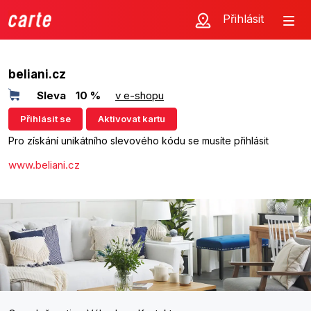
Přihlásit
beliani.cz
Sleva
10 %
v e-shopu
Přihlásit se
Aktivovat kartu
Pro získání unikátního slevového kódu se musíte přihlásit
www.beliani.cz