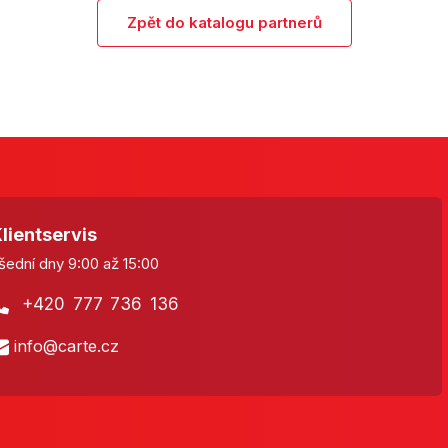
Zpět do katalogu partnerů
lientservis
šední dny 9:00 až 15:00
+420 777 736 136
info@carte.cz