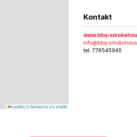
Kontakt
www.bbq-smokehou
info@bbq-smokehous
tel. 778545945
Leaflet
|
© Seznam.cz a.s. a další