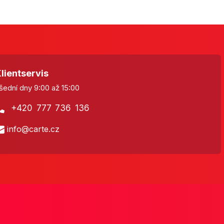
lientservis
šední dny 9:00 až 15:00
+420 777 736 136
info@carte.cz