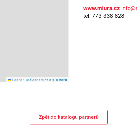
www.miura.cz
info@
tel. 773 338 828
Leaflet
|
© Seznam.cz a.s. a další
Zpět do katalogu partnerů