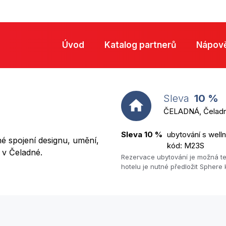
Úvod
Katalog partnerů
Nápov
Sleva
10 %
ČELADNÁ, Čelad
Sleva 10 %
ubytování s welln
é spojení designu, umění,
kód: M23S
 v Čeladné.
Rezervace ubytování je možná te
hotelu je nutné předložit Sphere 