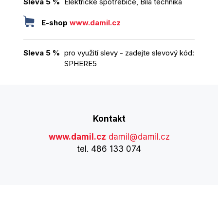
Sleva 5 %
Elektrické spotřebiče, Bílá technika
E-shop
www.damil.cz
Sleva 5 %
pro využití slevy - zadejte slevový kód:
SPHERE5
Kontakt
www.damil.cz
damil@damil.cz
tel. 486 133 074