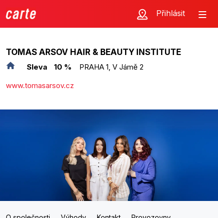
Přihlásit
TOMAS ARSOV HAIR & BEAUTY INSTITUTE
Sleva
10 %
PRAHA 1, V Jámě 2
www.tomasarsov.cz
O společnosti
Výhody
Kontakt
Provozovny