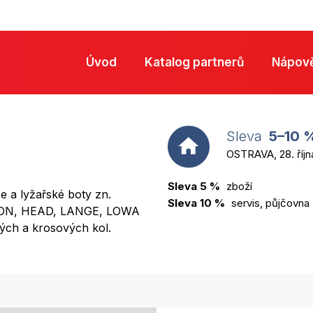
Úvod
Katalog partnerů
Nápov
Sleva
5–10 
OSTRAVA, 28. říjn
Sleva 5 %
zboží
že a lyžařské boty zn.
Sleva 10 %
servis, půjčovna
ON, HEAD, LANGE, LOWA
ých a krosových kol.