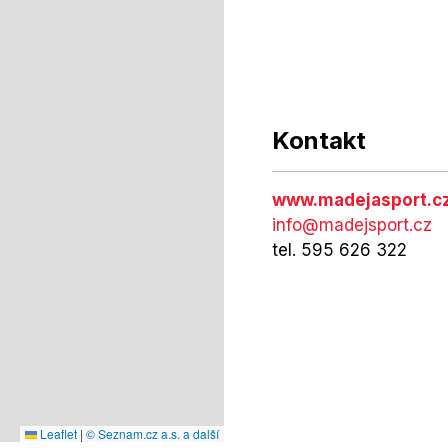
Kontakt
www.madejasport.c
info@madejsport.cz
tel. 595 626 322
Leaflet
|
© Seznam.cz a.s. a další