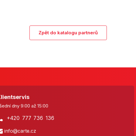
Zpět do katalogu partnerů
lientservis
šední dny 9:00 až 15:00
+420 777 736 136
info@carte.cz