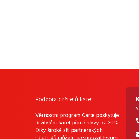
Podpora držitelů karet
K
v
Věrnostní program Carte poskytuje
držitelům karet přímé slevy až 30%.
Díky široké síti partnerských
obchodů můžete nakupovat levněji