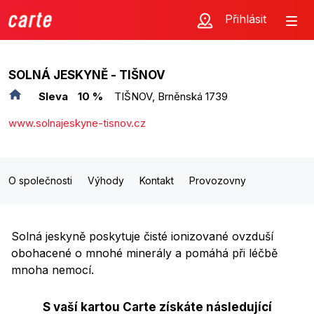
Přihlásit
SOLNÁ JESKYNĚ - TIŠNOV
Sleva
10 %
TIŠNOV, Brněnská 1739
www.solnajeskyne-tisnov.cz
O společnosti
Výhody
Kontakt
Provozovny
Solná jeskyně poskytuje čisté ionizované ovzduší
obohacené o mnohé minerály a pomáhá při léčbě
mnoha nemocí.
S vaší kartou Carte získáte následující